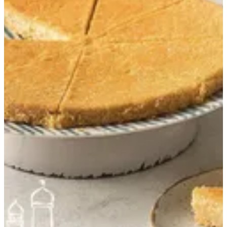
(كنافه ساده( كيتو
1 Piece (80 gm)
EGP 130
Special instructions
Add Item