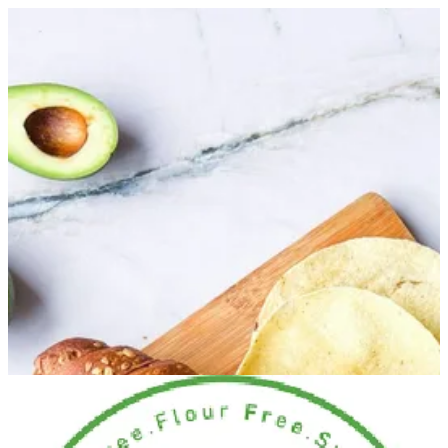
غريبه شوفان | هيلثي هب
EN
تسجيل الدخول
EN