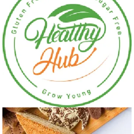
غريبه شوفان
180 ج.م
تعليمات خاصة